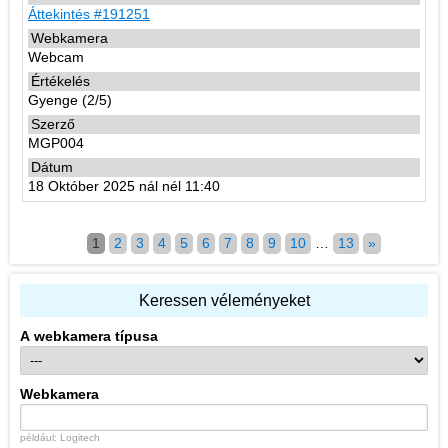
Áttekintés #191251
Webcam
Gyenge (2/5)
MGP004
18 Október 2025 nál nél 11:40
1
2
3
4
5
6
7
8
9
10
…
13
»
Keressen véleményeket
A webkamera típusa
Webkamera
például: Logitech