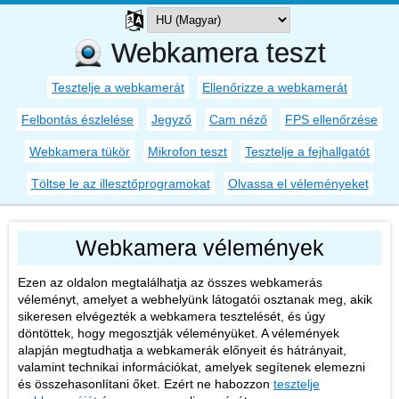
Webkamera teszt
Tesztelje a webkamerát
Ellenőrizze a webkamerát
Felbontás észlelése
Jegyző
Cam néző
FPS ellenőrzése
Webkamera tükör
Mikrofon teszt
Tesztelje a fejhallgatót
Töltse le az illesztőprogramokat
Olvassa el véleményeket
Webkamera vélemények
Ezen az oldalon megtalálhatja az összes webkamerás
véleményt, amelyet a webhelyünk látogatói osztanak meg, akik
sikeresen elvégezték a webkamera tesztelését, és úgy
döntöttek, hogy megosztják véleményüket. A vélemények
alapján megtudhatja a webkamerák előnyeit és hátrányait,
valamint technikai információkat, amelyek segítenek elemezni
és összehasonlítani őket. Ezért ne habozzon
tesztelje