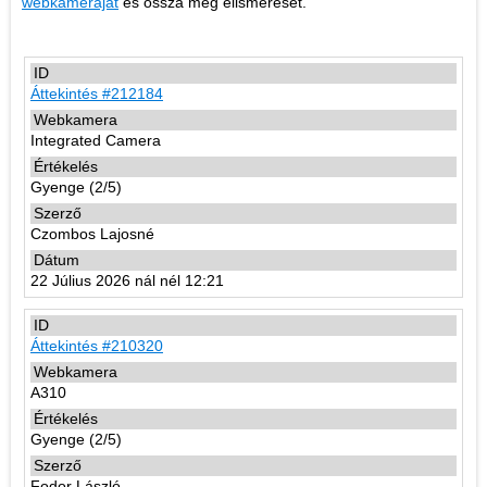
webkameráját
és ossza meg elismerését.
Áttekintés #212184
Integrated Camera
Gyenge (2/5)
Czombos Lajosné
22 Július 2026 nál nél 12:21
Áttekintés #210320
A310
Gyenge (2/5)
Fodor László