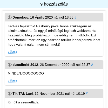
9 hozzászólás
Domokos
,
16 Április 2020 nál nél 18:55
#
Kedves fejlesztők! Rasberry pi-vel lenne szükségem az
alkalmazásukra, és egy jó minőségű logitexh webkamerát
használok. Még próbálkozom, de eddig nem működik. Ezt
átnézhetnék, mert ez egy hasznos terület lenne(persze lehet
hogy valami nálam nem stimmel:))
válasz
dunaiboldi2012
,
26 December 2020 nál nél 22:37
#
MINDENJOOOOOOOO
válasz
Tik TAk Laci
,
12 November 2021 nál nél 10:19
#
Kimúlt a szemétláda