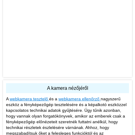
A kamera nézőjéről
A
webkamera tesztelő
és a
webkamera ellenőrző
nagyszerű
eszköz a fényképezőgép tesztelésére és a képalkotó eszközzel
kapcsolatos technikai adatok gyűjtésére. Úgy tűnik azonban,
hogy vannak olyan forgatókönyvek, amikor az emberek csak a
fényképezőgép előnézeteit szeretnék futtatni anélkül, hogy
technikai részletek észlelésére várnának. Ahhoz, hogy
megszabadítsuk őket a felesleges funkcióktól és az