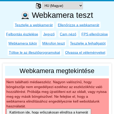
Webkamera teszt
Tesztelje a webkamerát
Ellenőrizze a webkamerát
Felbontás észlelése
Jegyző
Cam néző
FPS ellenőrzése
Webkamera tükör
Mikrofon teszt
Tesztelje a fejhallgatót
Töltse le az illesztőprogramokat
Olvassa el véleményeket
Webkamera megtekintése
Nem található médiaeszköz. Nagyon valószínű, hogy
böngészője nem engedélyezi ezekhez az eszközökhöz való
hozzáférést. Próbálja meg újratölteni ezt az oldalt, vagy nyissa
meg egy másik böngészővel. Ne felejtse el, hogy a
webkamera elindításához engedélyeznie kell weboldalunk
használatát.
Kattintson ide, hogy erőszakosan elindítsa a kamerát