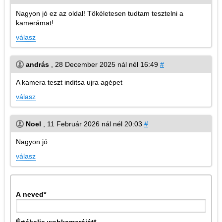
Nagyon jó ez az oldal! Tökéletesen tudtam tesztelni a
kamerámat!
válasz
andrás
,
28 December 2025 nál nél 16:49
#
A kamera teszt inditsa ujra agépet
válasz
Noel
,
11 Február 2026 nál nél 20:03
#
Nagyon jó
válasz
A neved
*