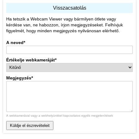
Visszacsatolás
Ha tetszik a Webcam Viewer vagy bármilyen ötlete vagy
kérdése van, ne habozzon, írjon megjegyzéseket. Felhívjuk
figyelmét, hogy minden megjegyzés nyilvánosan elérhető.
A neved
*
Értékelje webkameráját
*
Megjegyzés
*
A webkamerával vagy a webhelyünkkel kapcsolatos egyéb megjelenítések
Küldje el észrevételeit