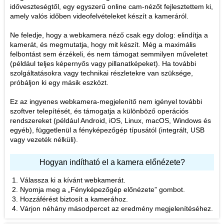
időveszteségtől, egy egyszerű online cam-nézőt fejlesztettem ki,
amely valós időben videofelvételeket készít a kameráról.
Ne feledje, hogy a webkamera néző csak egy dolog: elindítja a
kamerát, és megmutatja, hogy mit készít. Még a maximális
felbontást sem érzékeli, és nem támogat semmilyen műveletet
(például teljes képernyős vagy pillanatképeket). Ha további
szolgáltatásokra vagy technikai részletekre van szüksége,
próbáljon ki egy másik eszközt.
Ez az ingyenes webkamera-megjelenítő nem igényel további
szoftver telepítését, és támogatja a különböző operációs
rendszereket (például Android, iOS, Linux, macOS, Windows és
egyéb), függetlenül a fényképezőgép típusától (integrált, USB
vagy vezeték nélküli).
Hogyan indítható el a kamera előnézete?
Válassza ki a kívánt webkamerát.
Nyomja meg a „Fényképezőgép előnézete” gombot.
Hozzáférést biztosít a kamerához.
Várjon néhány másodpercet az eredmény megjelenítéséhez.